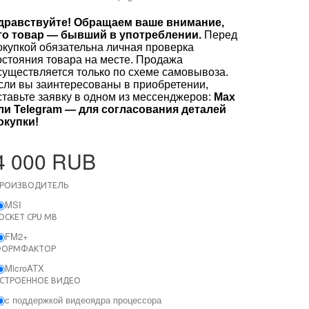
дравствуйте! Обращаем ваше внимание,
то товар — бывший в употреблении.
Перед
окупкой обязательна личная проверка
остояния товара на месте. Продажа
существляется только по схеме самовывоза.
сли вы заинтересованы в приобретении,
ставьте заявку в одном из мессенджеров:
Max
ли Telegram — для согласования деталей
окупки!
4 000 RUB
РОИЗВОДИТЕЛЬ
MSI
OCKET CPU MB
FM2+
ФОРМФАКТОР
MicroATX
СТРОЕННОЕ ВИДЕО
с поддержкой видеоядра процессора