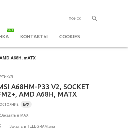
SALE
НКА
КОНТАКТЫ
COOKIES
, AMD A68H, mATX
РТИКУЛ
MSI A68HM-P33 V2, SOCKET
FM2+, AMD A68H, MATX
Б/У
ОСТОЯНИЕ: